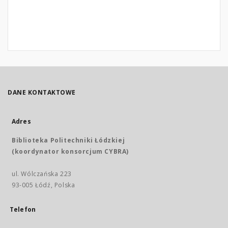
DANE KONTAKTOWE
Adres
Biblioteka Politechniki Łódzkiej
(koordynator konsorcjum CYBRA)
ul. Wólczańska 223
93-005 Łódź, Polska
Telefon