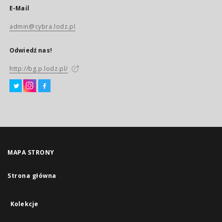
E-Mail
admin@cybra.lodz.pl
Odwiedź nas!
http://bg.p.lodz.pl/
MAPA STRONY
Strona główna
Kolekcje