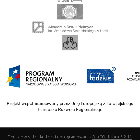
Projekt współfinansowany przez Unię Europejską z Europejskiego
Funduszu Rozwoju Regionalnego
Ten serwis działa dzięki oprogramowaniu
DInGO dLibra 6.2.11