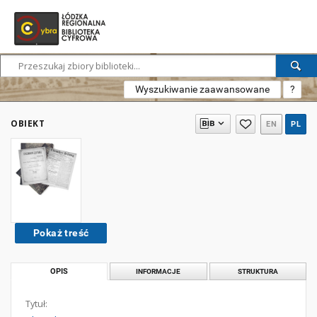
Wyszukiwanie zaawansowane
?
OBIEKT
EN
PL
Pokaż treść
OPIS
INFORMACJE
STRUKTURA
Tytuł: