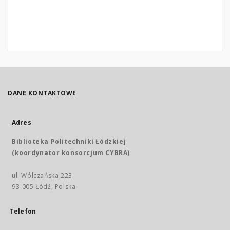
DANE KONTAKTOWE
Adres
Biblioteka Politechniki Łódzkiej
(koordynator konsorcjum CYBRA)
ul. Wólczańska 223
93-005 Łódź, Polska
Telefon