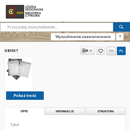
Wyszukiwanie zaawansowane
?
OBIEKT
EN
PL
Pokaż treść
OPIS
INFORMACJE
STRUKTURA
Tytuł: