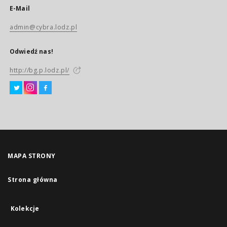
E-Mail
admin@cybra.lodz.pl
Odwiedź nas!
http://bg.p.lodz.pl/
MAPA STRONY
Strona główna
Kolekcje