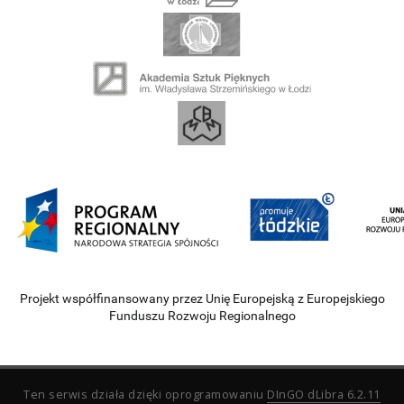
Projekt współfinansowany przez Unię Europejską z Europejskiego
Funduszu Rozwoju Regionalnego
Ten serwis działa dzięki oprogramowaniu
DInGO dLibra 6.2.11