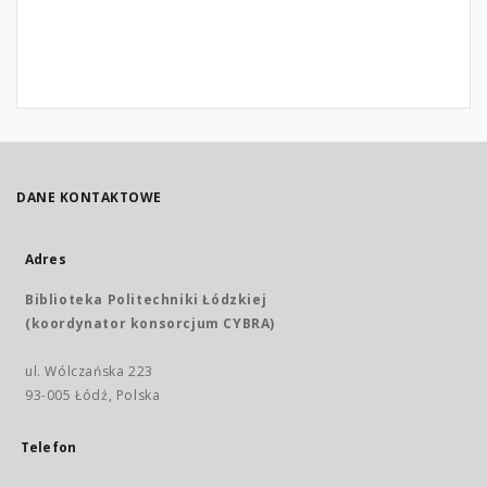
DANE KONTAKTOWE
Adres
Biblioteka Politechniki Łódzkiej
(koordynator konsorcjum CYBRA)
ul. Wólczańska 223
93-005 Łódź, Polska
Telefon