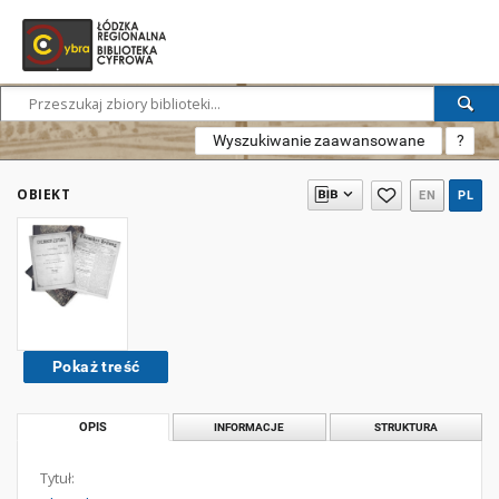
Wyszukiwanie zaawansowane
?
OBIEKT
EN
PL
Pokaż treść
OPIS
INFORMACJE
STRUKTURA
Tytuł: