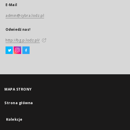
E-Mail
admin@cybra.lodz.pl
Odwiedź nas!
http://bg.p.lodz.pl/
MAPA STRONY
Strona główna
Kolekcje