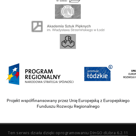
Projekt współfinansowany przez Unię Europejską z Europejskiego
Funduszu Rozwoju Regionalnego
Ten serwis działa dzięki oprogramowaniu
DInGO dLibra 6.2.11