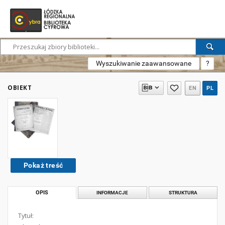
Wyszukiwanie zaawansowane
?
OBIEKT
EN
PL
Pokaż treść
OPIS
INFORMACJE
STRUKTURA
Tytuł: