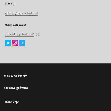
E-Mail
admin@cybra.lodz.pl
Odwiedź nas!
http://bg.p.lodz.pl/
MAPA STRONY
Strona główna
Kolekcje