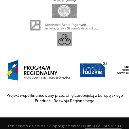
Projekt współfinansowany przez Unię Europejską z Europejskiego
Funduszu Rozwoju Regionalnego
Ten serwis działa dzięki oprogramowaniu
DInGO dLibra 6.2.11