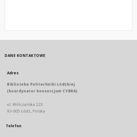
DANE KONTAKTOWE
Adres
Biblioteka Politechniki Łódzkiej
(koordynator konsorcjum CYBRA)
ul. Wólczańska 223
93-005 Łódź, Polska
Telefon