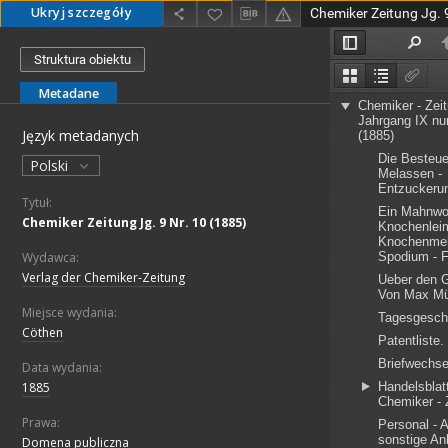
Ukryj szczegóły
Chemiker Zeitung Jg. 
Struktura obiektu
Metadane
Język metadanych
Polski
Tytuł:
Chemiker Zeitung Jg. 9 Nr. 10 (1885)
Wydawca:
Verlag der Chemiker-Zeitung
Miejsce wydania:
Cöthen
Data wydania:
1885
Prawa:
Domena publiczna