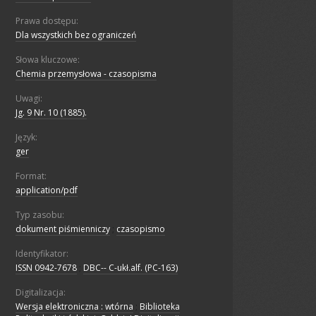
Prawa dostępu:
Dla wszystkich bez ograniczeń
Słowa kluczowe:
Chemia przemysłowa - czasopisma
Uwagi:
Jg. 9 Nr. 10 (1885).
Język:
ger
Format:
application/pdf
Typ zasobu:
dokument piśmienniczy
;
czasopismo
Identyfikator:
ISSN 0942-7678
;
DBC-- C-ukł.alf. (PC-163)
Digitalizacja:
Wersja elektroniczna : wtórna
;
Biblioteka