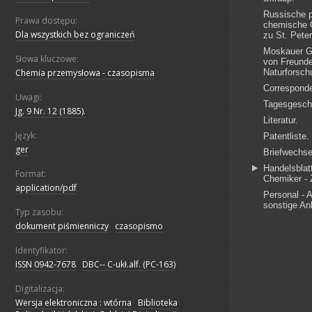
Prawa dostępu:
Dla wszystkich bez ograniczeń
Słowa kluczowe:
Chemia przemysłowa - czasopisma
Uwagi:
Jg. 9 Nr. 12 (1885).
Język:
ger
Format:
application/pdf
Typ zasobu:
dokument piśmienniczy
;
czasopismo
Identyfikator:
ISSN 0942-7678
;
DBC-- C-ukł.alf. (PC-163)
Digitalizacja:
Wersja elektroniczna : wtórna
;
Biblioteka