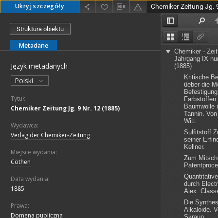
Ukryj szczegóły
Chemiker Zeitung Jg. 
Struktura obiektu
Metadane
Język metadanych
Polski
Tytuł:
Chemiker Zeitung Jg. 9 Nr. 12 (1885)
Wydawca:
Verlag der Chemiker-Zeitung
Miejsce wydania:
Cöthen
Data wydania:
1885
Prawa:
Domena publiczna