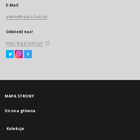
E-Mail
admin@cybra.lodz.pl
Odwiedź nas!
http://bg.p.lodz.pl/
MAPA STRONY
Strona główna
Kolekcje