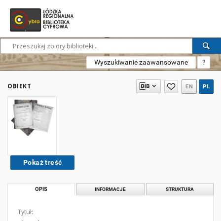
Wyszukiwanie zaawansowane
?
OBIEKT
EN
PL
Pokaż treść
OPIS
INFORMACJE
STRUKTURA
Tytuł: