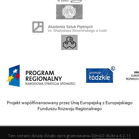
Projekt współfinansowany przez Unię Europejską z Europejskiego
Funduszu Rozwoju Regionalnego
Ten serwis działa dzięki oprogramowaniu
DInGO dLibra 6.2.11