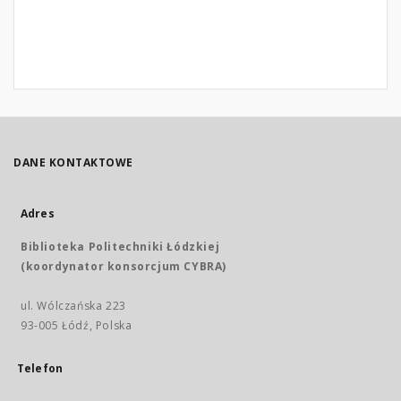
DANE KONTAKTOWE
Adres
Biblioteka Politechniki Łódzkiej
(koordynator konsorcjum CYBRA)
ul. Wólczańska 223
93-005 Łódź, Polska
Telefon