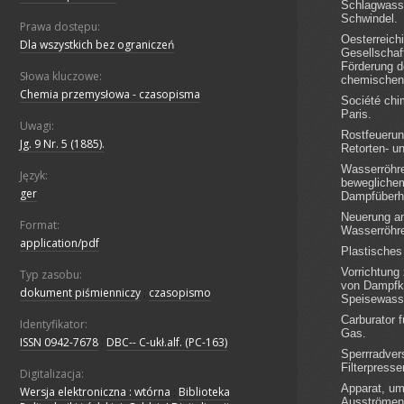
Prawa dostępu:
Dla wszystkich bez ograniczeń
Słowa kluczowe:
Chemia przemysłowa - czasopisma
Uwagi:
Jg. 9 Nr. 5 (1885).
Język:
ger
Format:
application/pdf
Typ zasobu:
dokument piśmienniczy
;
czasopismo
Identyfikator:
ISSN 0942-7678
;
DBC-- C-ukł.alf. (PC-163)
Digitalizacja:
Wersja elektroniczna : wtórna
;
Biblioteka