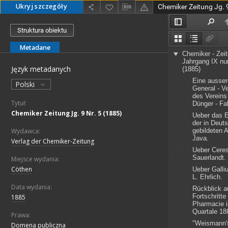
Ukryj szczegóły
Chemiker Zeitung Jg. 9
Struktura obiektu
Metadane
Język metadanych
Polski
Tytuł:
Chemiker Zeitung Jg. 9 Nr. 5 (1885)
Wydawca:
Verlag der Chemiker-Zeitung
Miejsce wydania:
Cöthen
Data wydania:
1885
Prawa:
Domena publiczna