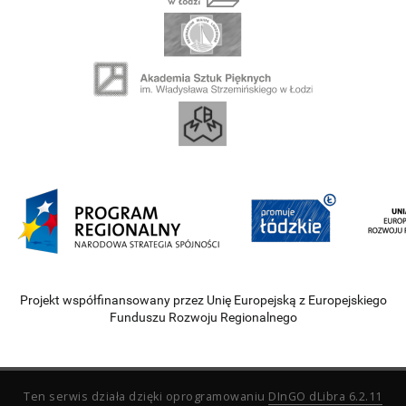
Projekt współfinansowany przez Unię Europejską z Europejskiego
Funduszu Rozwoju Regionalnego
Ten serwis działa dzięki oprogramowaniu
DInGO dLibra 6.2.11