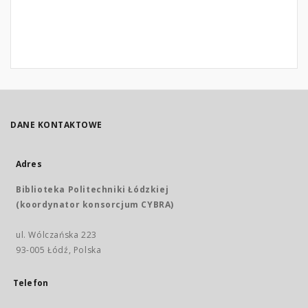
DANE KONTAKTOWE
Adres
Biblioteka Politechniki Łódzkiej
(koordynator konsorcjum CYBRA)
ul. Wólczańska 223
93-005 Łódź, Polska
Telefon