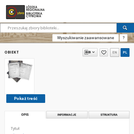
Wyszukiwanie zaawansowane
?
OBIEKT
EN
PL
Pokaż treść
OPIS
INFORMACJE
STRUKTURA
Tytuł: