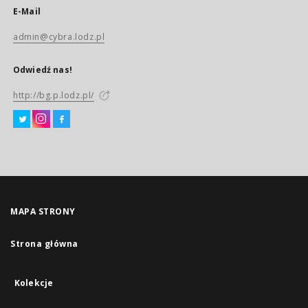
E-Mail
admin@cybra.lodz.pl
Odwiedź nas!
http://bg.p.lodz.pl/
MAPA STRONY
Strona główna
Kolekcje