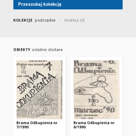
Przeszukaj kolekcję
KOLEKCJE
podrzędne
Kolekcji (0)
OBIEKTY
ostatnio dodane
Brama Odkupienia nr
Brama Odkupienia nr
Br
7/1990
6/1990
5/