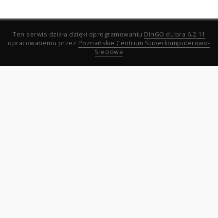
Ten serwis działa dzięki oprogramowaniu
DInGO dLibra 6.2.11
opracowanemu przez
Poznańskie Centrum Superkomputerowo-
Sieciowe