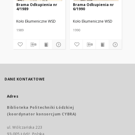
Brama Odkupienia nr
Brama Odkupienia nr
Br
4/1989
6/1990
1/
Koło Ekumeniczne WSD
Koło Ekumeniczne WSD
Ko
1989
1990
198
DANE KONTAKTOWE
Adres
Biblioteka Politechniki Łódzkiej
(koordynator konsorcjum CYBRA)
ul. Wólczańska 223
93-005 Łódź, Polska