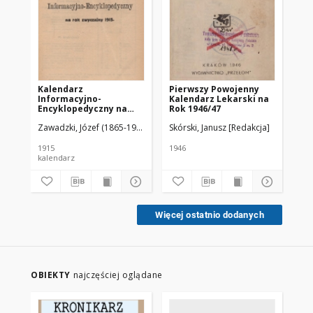
Kalendarz
Pierwszy Powojenny
Wa
Informacyjno-
Kalendarz Lekarski na
Lek
Encyklopedyczny na
Rok 1946/47
3:
Rok Zwyczajny 1915
Zawadzki, Józef (1865-1937) Red.
Skórski, Janusz [Redakcja]
1915
1946
192
kalendarz
Więcej ostatnio dodanych
OBIEKTY
najczęściej oglądane