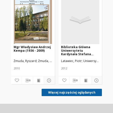
Mgr Władysław Andrzej
Biblioteka Główna
Zd
Kempa (1936 - 2009)
Uniwersytetu
To
Kardynała Stefana
Hy
Wyszyńskiego w
po
Żmuda, Ryszard
Żmuda, Ryszard. Red. nacz.
Latawiec, Piotr
Uniwersytet Medyczn
Jaw
Warszawie
pu
190
2010
2012
190
cz
Więcej najczęściej oglądanych