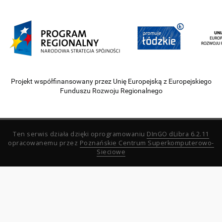
Projekt współfinansowany przez Unię Europejską z Europejskiego
Funduszu Rozwoju Regionalnego
Ten serwis działa dzięki oprogramowaniu
DInGO dLibra 6.2.11
opracowanemu przez
Poznańskie Centrum Superkomputerowo-
Sieciowe