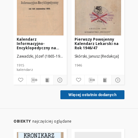
Kalendarz
Pierwszy Powojenny
Wa
Informacyjno-
Kalendarz Lekarski na
Lek
Encyklopedyczny na
Rok 1946/47
3:
Rok Zwyczajny 1915
Zawadzki, Józef (1865-1937) Red.
Skórski, Janusz [Redakcja]
1915
1946
192
kalendarz
Więcej ostatnio dodanych
OBIEKTY
najczęściej oglądane