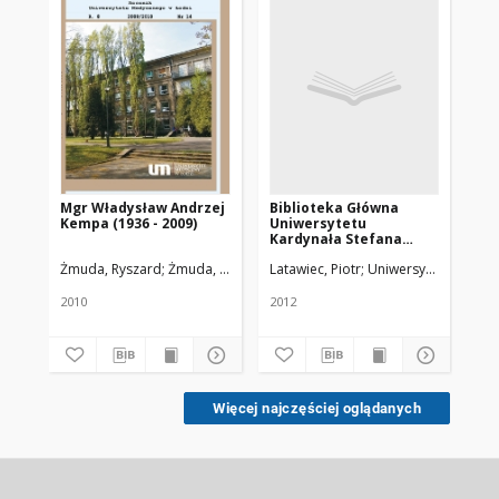
Mgr Władysław Andrzej
Biblioteka Główna
Zd
Kempa (1936 - 2009)
Uniwersytetu
To
Kardynała Stefana
Hy
Wyszyńskiego w
po
Żmuda, Ryszard
Żmuda, Ryszard. Red. nacz.
Latawiec, Piotr
Uniwersytet Medyczn
Jaw
Warszawie
pu
190
2010
2012
190
cz
Więcej najczęściej oglądanych