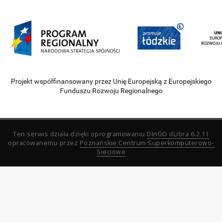
Projekt współfinansowany przez Unię Europejską z Europejskiego
Funduszu Rozwoju Regionalnego
Ten serwis działa dzięki oprogramowaniu
DInGO dLibra 6.2.11
opracowanemu przez
Poznańskie Centrum Superkomputerowo-
Sieciowe