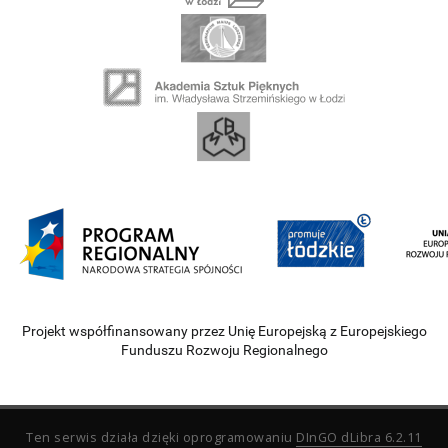
Projekt współfinansowany przez Unię Europejską z Europejskiego
Funduszu Rozwoju Regionalnego
Ten serwis działa dzięki oprogramowaniu
DInGO dLibra 6.2.11