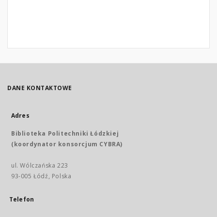
DANE KONTAKTOWE
Adres
Biblioteka Politechniki Łódzkiej
(koordynator konsorcjum CYBRA)
ul. Wólczańska 223
93-005 Łódź, Polska
Telefon