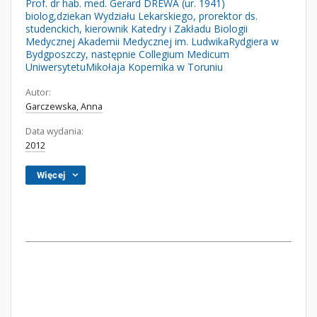
Prof. dr hab. med. Gerard DREWA (ur. 1941)
biolog,dziekan Wydziału Lekarskiego, prorektor ds.
studenckich, kierownik Katedry i Zakładu Biologii
Medycznej Akademii Medycznej im. LudwikaRydgiera w
Bydgposzczy, następnie Collegium Medicum
UniwersytetuMikołaja Kopernika w Toruniu
Autor:
Garczewska, Anna
Data wydania:
2012
Więcej