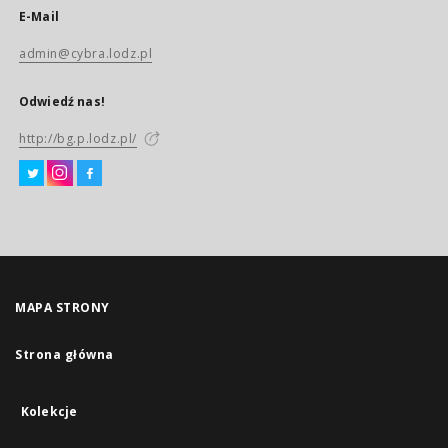
E-Mail
admin@cybra.lodz.pl
Odwiedź nas!
http://bg.p.lodz.pl/
MAPA STRONY
Strona główna
Kolekcje