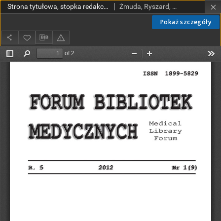
Strona tytułowa, stopka redakcyjna
Żmuda, Ryszard, red. nacz.
Pokaż szczegóły