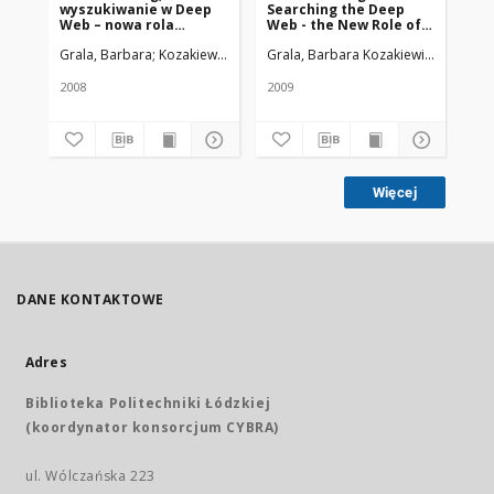
wyszukiwanie w Deep
Searching the Deep
sta
Web – nowa rola
Web - the New Role of
ko
pracownika naukowej
Employee of the
i 
Grala, Barbara; Kozakiewicz, Witold
Grala, Barbara Kozakiewicz, Witold
Uniwersytet Medyczny w Łodzi
Koz
informacji medycznej
Department of Medical
st
Scientific Information
wy
za
2008
2009
200
el
Bi
Un
Me
Więcej
DANE KONTAKTOWE
Adres
Biblioteka Politechniki Łódzkiej
(koordynator konsorcjum CYBRA)
ul. Wólczańska 223