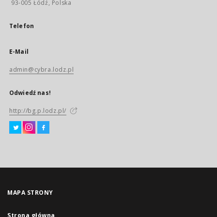
93-005 Łódź, Polska
Telefon
E-Mail
admin@cybra.lodz.pl
Odwiedź nas!
http://bg.p.lodz.pl/
MAPA STRONY
Strona główna