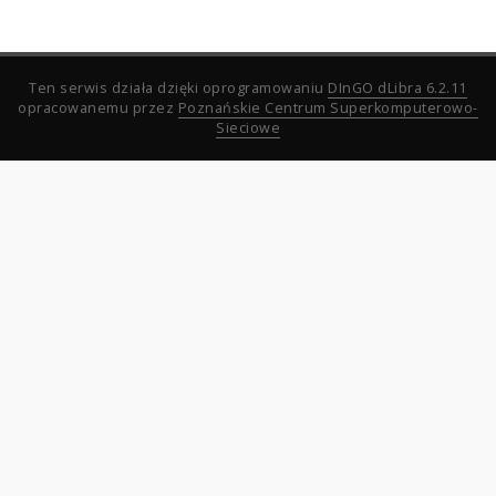
Ten serwis działa dzięki oprogramowaniu
DInGO dLibra 6.2.11
opracowanemu przez
Poznańskie Centrum Superkomputerowo-
Sieciowe