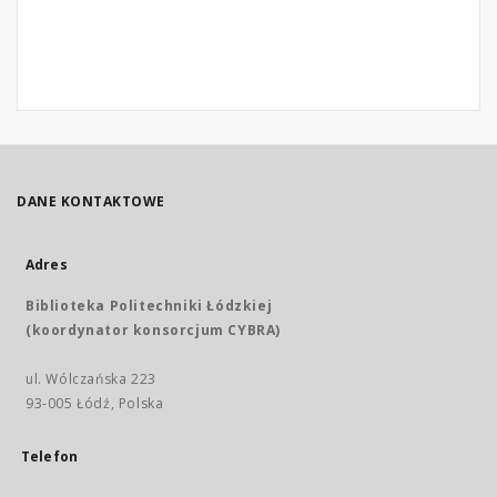
DANE KONTAKTOWE
Adres
Biblioteka Politechniki Łódzkiej
(koordynator konsorcjum CYBRA)
ul. Wólczańska 223
93-005 Łódź, Polska
Telefon