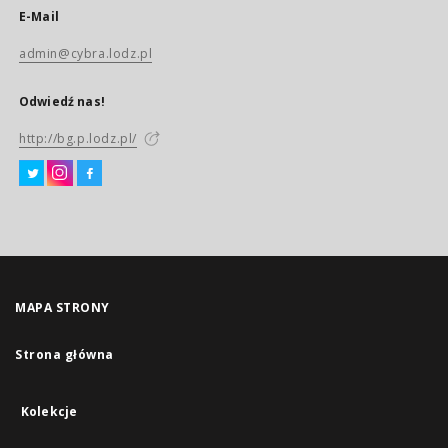
E-Mail
admin@cybra.lodz.pl
Odwiedź nas!
http://bg.p.lodz.pl/
MAPA STRONY
Strona główna
Kolekcje