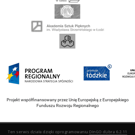
Projekt współfinansowany przez Unię Europejską z Europejskiego
Funduszu Rozwoju Regionalnego
Ten serwis działa dzięki oprogramowaniu
DInGO dLibra 6.2.11