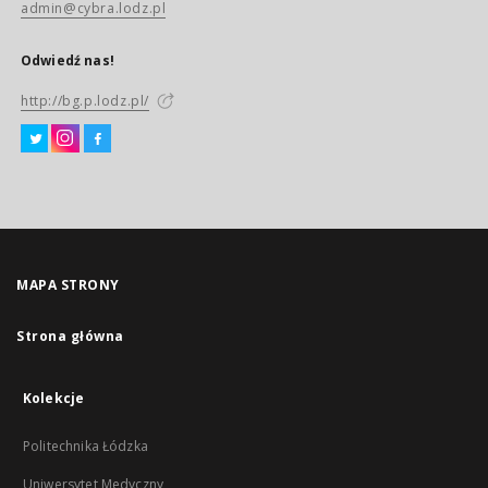
admin@cybra.lodz.pl
Odwiedź nas!
http://bg.p.lodz.pl/
MAPA STRONY
Strona główna
Kolekcje
Politechnika Łódzka
Uniwersytet Medyczny