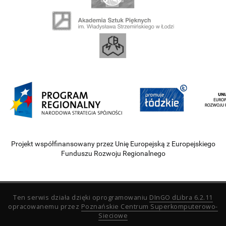
Projekt współfinansowany przez Unię Europejską z Europejskiego
Funduszu Rozwoju Regionalnego
Ten serwis działa dzięki oprogramowaniu
DInGO dLibra 6.2.11
opracowanemu przez
Poznańskie Centrum Superkomputerowo-
Sieciowe