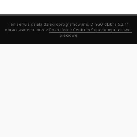
Ten serwis działa dzięki oprogramowaniu
DInGO dLibra 6.2.11
opracowanemu przez
Poznańskie Centrum Superkomputerowo-
Sieciowe