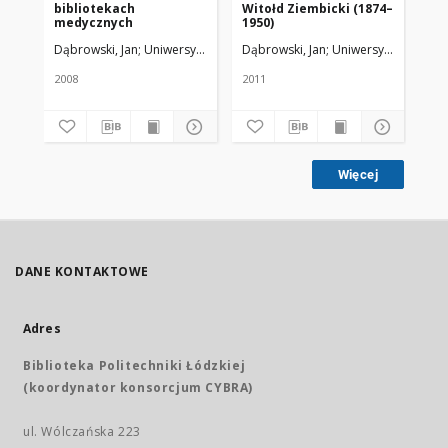
bibliotekach
Witołd Ziembicki (1874–
Wi
medycznych
1950)
Dąbrowski, Jan
Uniwersytet Medyczny w Łodzi
Dąbrowski, Jan
Uniwersytet Medycz
Dąb
2008
2011
201
Więcej
DANE KONTAKTOWE
Adres
Biblioteka Politechniki Łódzkiej
(koordynator konsorcjum CYBRA)
ul. Wólczańska 223