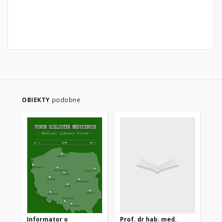
OBIEKTY
podobne
Informator o
Prof. dr hab. med.
Pr