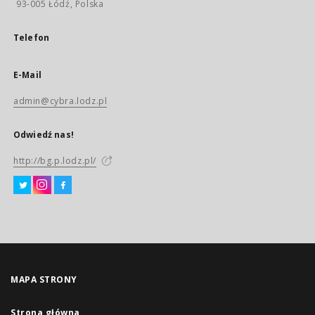
93-005 Łódź, Polska
Telefon
E-Mail
admin@cybra.lodz.pl
Odwiedź nas!
http://bg.p.lodz.pl/
MAPA STRONY
Strona główna