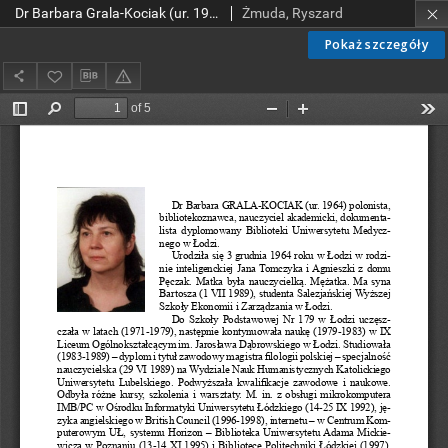
Dr Barbara Grala-Kociak (ur. 1964), Łódź – UM
Żmuda, Ryszard
Pokaż szczegóły