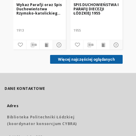
Wykaz Parafji oraz Spis
SPIS DUCHOWIEŃSTWA I
SP
Duchowieństwa
PARAFIJ DIECEZJI
PAR
Rzymsko-katolickiego
ŁÓDZKIEJ 1955
ŁÓ
w Królestwie Polskiem
z dodaniem
Informatora
Przemysłowo-
1913
1955
194
handlowo-rolnego
,,Swój do Swego" i
Spisem Towarzystw
Spożywczych w Król.
Polskiem
Więcej najczęściej oglądanych
DANE KONTAKTOWE
Adres
Biblioteka Politechniki Łódzkiej
(koordynator konsorcjum CYBRA)