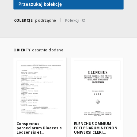
Przeszukaj kolekcję
KOLEKCJE
podrzędne
Kolekcji (0)
OBIEKTY
ostatnio dodane
Conspectus
ELENCHUS OMNIUM
EL
paroeciarum Dioecesis
ECCLESIARUM NECNON
EC
Lodzensis et
UNIVERSI CLERI
UN
sacerdotum munera
SAECULARIS AC
SA