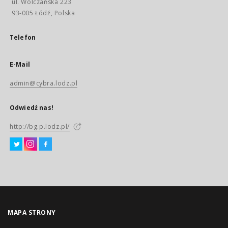
ul. Wólczańska 223
93-005 Łódź, Polska
Telefon
E-Mail
admin@cybra.lodz.pl
Odwiedź nas!
http://bg.p.lodz.pl/
MAPA STRONY