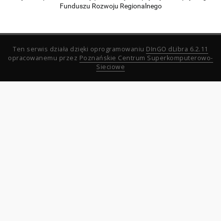
Funduszu Rozwoju Regionalnego
Ten serwis działa dzięki oprogramowaniu
DInGO dLibra 6.2.11
opracowanemu przez
Poznańskie Centrum Superkomputerowo-
Sieciowe