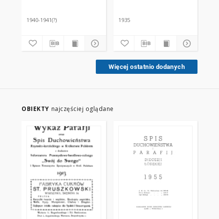
sua in iisdem
REOULARIS DIOECESEOS
RE
exercentium [1940-
LODZIENSIS PRO ANNO
LO
1941]
DOMINI 1935
DO
1940-1941(?)
1935
193
Więcej ostatnio dodanych
OBIEKTY
najczęściej oglądane