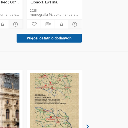
. Red.
a.
Ochelska-Mierzejewska, Joanna. Red.
Kubacka, Ewelina.
Sekieta, Marek. Red.
Greta, Marianna.
przykłady
2025
2025
rafia PŁ dokument elektroniczny
monografia PŁ dokument elektroniczny
monografia PŁ 
Więcej ostatnio dodanych