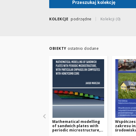
Przeszukaj kolekcję
KOLEKCJE
podrzędne
Kolekcji (0)
OBIEKTY
ostatnio dodane
Mathematical modelling
Współczes
of sandwich plates with
zakresu in
periodic microstructure,
środowiska
with particular emphasis
przestrze