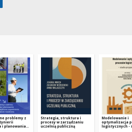
ne problemy z
Strategia, struktura i
Modelowanie i
żynierii
procesy w zarządzaniu
optymalizacja 
 i planowania
uczelnią publiczną
logistycznych - 
nnego – wybrane
przypadków