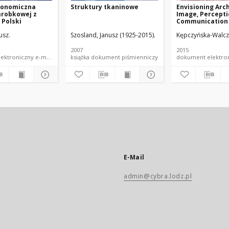
konomiczna
Struktury tkaninowe
Envisioning Arc
arobkowej z
Image, Percepti
 Polski
Communication
Heritage
usz.
Szosland, Janusz (1925-2015).
Kępczyńska-Walcza
2007
2015
dokument elektroniczny e-monografia PŁ
książka dokument piśmienniczy
E-Mail
admin@cybra.lodz.pl