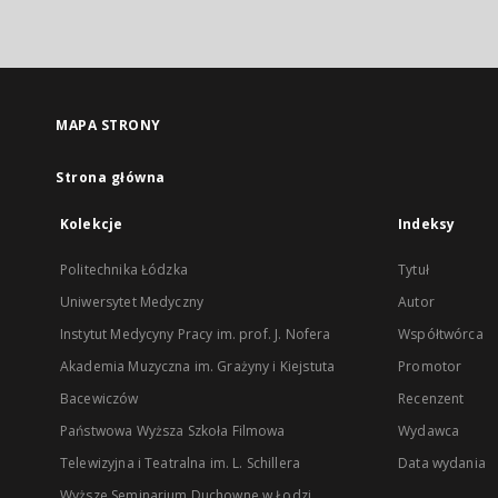
MAPA STRONY
Strona główna
Kolekcje
Indeksy
Politechnika Łódzka
Tytuł
Uniwersytet Medyczny
Autor
Instytut Medycyny Pracy im. prof. J. Nofera
Współtwórca
Akademia Muzyczna im. Grażyny i Kiejstuta
Promotor
Bacewiczów
Recenzent
Państwowa Wyższa Szkoła Filmowa
Wydawca
Telewizyjna i Teatralna im. L. Schillera
Data wydania
Wyższe Seminarium Duchowne w Łodzi