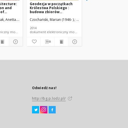
hitecture:
Geodezja w początkach
Matematyka dla
on and
Królestwa Polskiego :
studentów politechni
 of
budowa zbiorów
teoria, przykłady, za
informacji przestrzennej
z wykorzystaniem
k, Anetta. Editor.
Czochański, Marian (1946- ).
Kowalski, Grzegorz.
Just, Andrzej.
na przykładzie wybranych
pakietów
miast regionu łódzkiego
matematycznych
2014
2013
dokument elektroniczny monografia PŁ
dokument elektroniczny monografia PŁ
Odwiedź nas!
http://bg.p.lodz.pl/