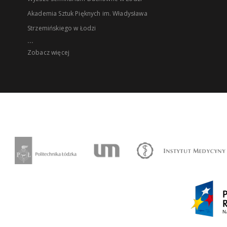
Akademia Sztuk Pięknych im. Władysława
Strzemińskiego w Łodzi
...
Zobacz więcej