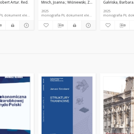
obert Artur. Red.
Mnich, Joanna.
Wiśniewski, Zbigniew.
Galińska, Barbara
Walaszczyk, Ann
a z działalności
- naukowej
nżynierii
2025
2025
i Instalacji
monografia PŁ dokument elektroniczny
monografia PŁ dokument elektroniczny
monog
h Politechniki