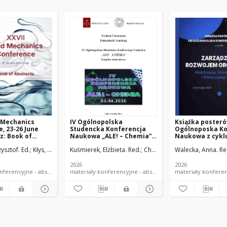
d Mechanics
IV Ogólnopolska
Książka posterów
, 23-26 June
Studencka Konferencja
Ogólnoposka Ko
dz: Book of
Naukowa „ALE! – Chemia”:
Naukowa z cykl
Łódź, 2 czerwca 2026 r. :
Zarządzanie Ro
ysztof. Ed.
Kłys, Ewa. Ed.
Kuśmierek, Elżbieta. Red.
Słota, Anna. Ed.
Chrześcijańska, Ewa. Red.
Walecka, Anna. Re
książka abstraktów
Organizacji. Mob
Komercjalizacja
Waloryzacja Wie
2026
2026
maja 2026, Szkl
materiały konferencyjne - abstrakty dokument elektroniczny
materiały konferencyjne - abstrakty dokument ele
Poręba