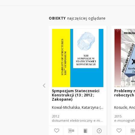
OBIEKTY
najczęściej oglądane
Sympozjum Stateczności
Problemy 
Konstrukcji (13 ; 2012 ;
roboczych
Zakopane)
Kowal-Michalska, Katarzyna (1948-2015). Red.
Kosucki, And
Ma
2012
2015
dokument elektroniczny e-materiały konferency