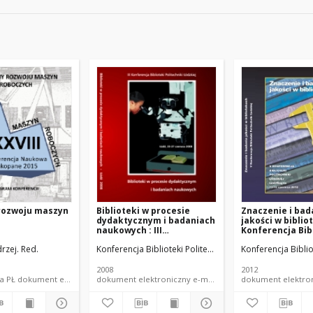
rozwoju maszyn
Biblioteki w procesie
Znaczenie i bad
dydaktycznym i badaniach
jakości w biblio
naukowych : III
Konferencja Bib
Konferencja Biblioteki
Politechniki Łód
rzej. Red.
nia, Radosław J. Red.
Konferencja Biblioteki Politechniki Łódzkiej (3 ; 2008 ; 
Konferencja Bibliot
Politechniki Łódzkiej, Łódź,
Łódź-Rogów, 13-
25-27 czerwca 2008 r. :
2012 r. : materia
materiały konferencyjne
konferencyjne
2008
2012
jne
e-monografia PŁ dokument elektroniczny
dokument elektroniczny e-materiały konferencyjne