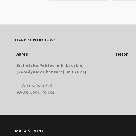
DANE KONTAKTOWE
Adres
Telefon
Biblioteka Politechniki Łódzkiej
(koordynator konsorcjum CYBRA)
ul. Wólczańska 223
93-005 Łódź, Polska
MAPA STRONY