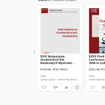
XVIII Sympozjum
XXVII Flui
Studenckich Kół
Conference
Naukowych Wydziału
2026 in Lo
Budownictwa,
Abstracts
Kotarski, Artur (Red.)
Sobczak, Krz
Architektury i Inżynierii
Środowiska, Małe Ciche
2025
2026
2026
sympozjum - materiały dokument elektroniczny