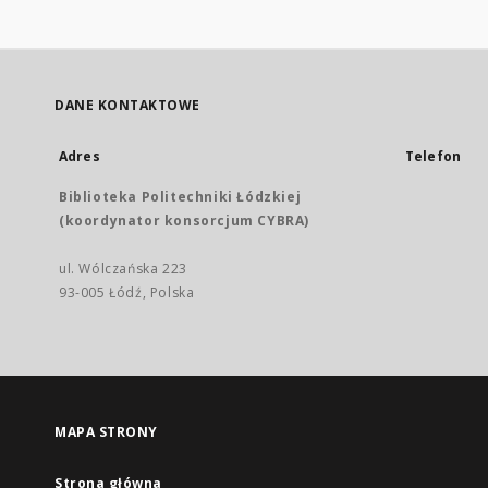
DANE KONTAKTOWE
Adres
Telefon
Biblioteka Politechniki Łódzkiej
(koordynator konsorcjum CYBRA)
ul. Wólczańska 223
93-005 Łódź, Polska
MAPA STRONY
Strona główna