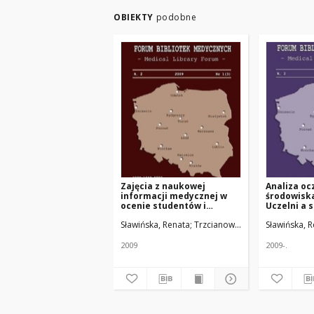
OBIEKTY
podobne
Zajęcia z naukowej
Analiza o
informacji medycznej w
środowisk
ocenie studentów i
Uczelni a 
prowadzących – z
wykorzysta
Sławińska, Renata; Trzcianowska-Grzywacz, Tere
Sławińska, 
doświadczeń Biblioteki
informacji
Głównej Akademii
Medycznej we Wrocławiu
2009
2009-.