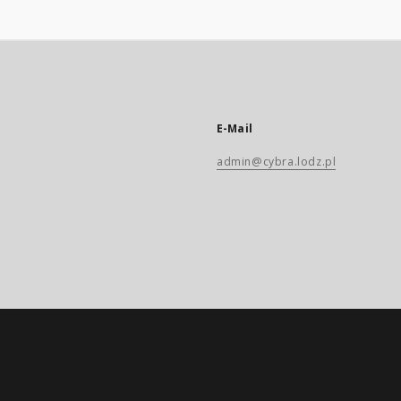
E-Mail
admin@cybra.lodz.pl