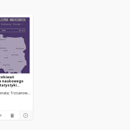
czekiwań
a naukowego
statystyki
nia źródeł
sa
Renata; Trzcianowska-Grzywacz, Teresa
Uniwersytet Medyczny w Łodzi
Uniwersytet Medyczny w Łodzi