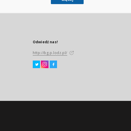
Odwiedź nas!
http://bg.p.lodz.pl/