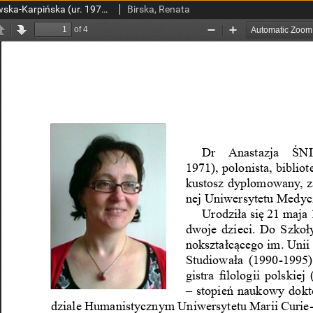
Dr Anastazja Śniechowska-Karpińska (ur. 1971), Lublin – UM
Birska, Renata