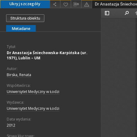
Ukryj szczegóły
Struktura obiektu
Metadane
Tytuł:
Dr Anastazja Śniechowska-Karpińska (ur.
1971), Lublin – UM
Autor:
Birska, Renata
Współtwórca:
Uniwersytet Medyczny w Łodzi
Wydawca:
Uniwersytet Medyczny w Łodzi
Data wydania:
2012
Słowa kluczowe: