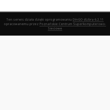
Ten serwis działa dzięki oprogramowaniu
DInGO dLibra 6.2.11
opracowanemu przez
Poznańskie Centrum Superkomputerowo-
Sieciowe