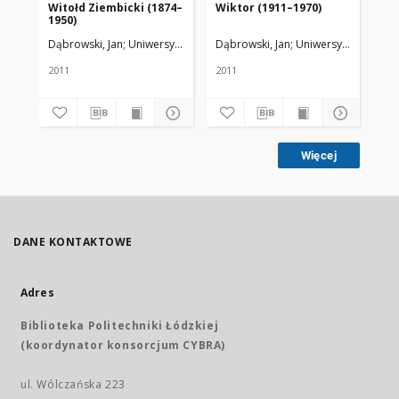
Witołd Ziembicki (1874–
Wiktor (1911–1970)
st
1950)
zb
Ak
Dąbrowski, Jan
Uniwersytet Medyczny w Łodzi
Dąbrowski, Jan
Uniwersytet Medycz
Dąb
Wr
2011
2011
201
Więcej
DANE KONTAKTOWE
Adres
Biblioteka Politechniki Łódzkiej
(koordynator konsorcjum CYBRA)
ul. Wólczańska 223