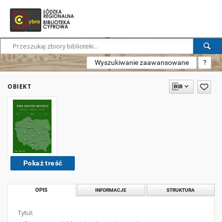
Wyszukiwanie zaawansowane
?
OBIEKT
Pokaż treść
OPIS
INFORMACJE
STRUKTURA
Tytuł: