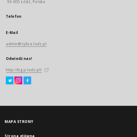
93-005 Łódź, Polska
Telefon
E-Mail
admin@cybra.lodz.pl
Odwiedź nas!
http://bg.p.lodz.pl/
MAPA STRONY
Strona główna