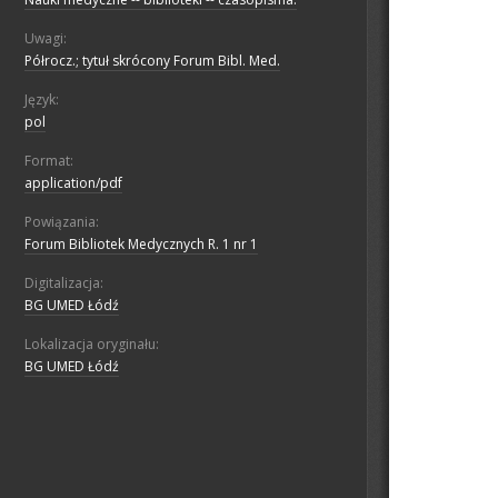
Uwagi:
Półrocz.; tytuł skrócony Forum Bibl. Med.
Język:
pol
Format:
application/pdf
Powiązania:
Forum Bibliotek Medycznych R. 1 nr 1
Digitalizacja:
BG UMED Łódź
Lokalizacja oryginału:
BG UMED Łódź