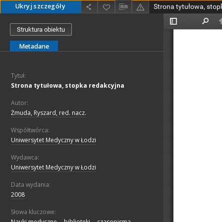
Ukryj szczegóły
Strona tytułowa, stop
Struktura obiektu
Metadane
Tytuł:
Strona tytułowa, stopka redakcyjna
Autor:
Żmuda, Ryszard, red. nacz.
Współtwórca:
Uniwersytet Medyczny w Łodzi
Wydawca:
Uniwersytet Medyczny w Łodzi
Data wydania:
2008
Słowa kluczowe:
Nauki medyczne -- biblioteki -- czasopisma.