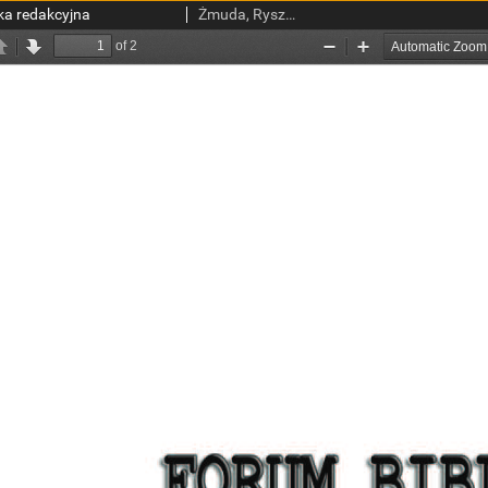
ka redakcyjna
Żmuda, Ryszard, red. nacz.