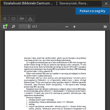
Działalność Biblioteki Centrum Medycznego Kształcenia Podyplomowego w Warszawiew zakresie informacji naukowej
Seweryniak, Renata
Pokaż szczegóły