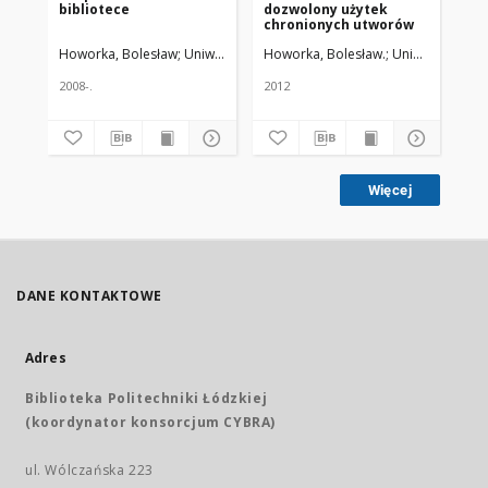
bibliotece
dozwolony użytek
wo
chronionych utworów
au
im
Howorka, Bolesław
Uniwersytet Medyczny w Łodzi
Howorka, Bolesław.
Uniwersytet Me
Ho
pr
Eu
2008-.
2012
200
Więcej
DANE KONTAKTOWE
Adres
Biblioteka Politechniki Łódzkiej
(koordynator konsorcjum CYBRA)
ul. Wólczańska 223