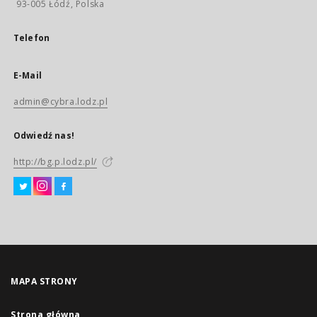
93-005 Łódź, Polska
Telefon
E-Mail
admin@cybra.lodz.pl
Odwiedź nas!
http://bg.p.lodz.pl/
MAPA STRONY
Strona główna