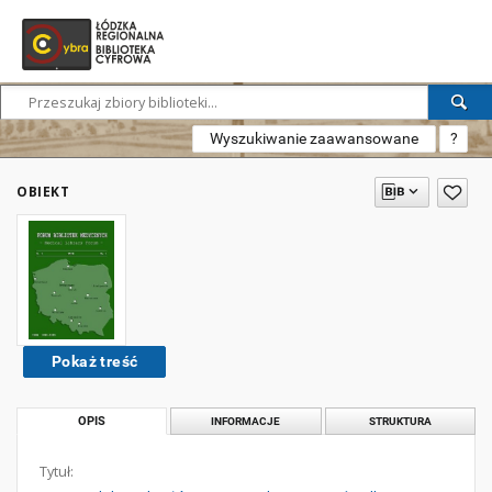
Wyszukiwanie zaawansowane
?
OBIEKT
Pokaż treść
OPIS
INFORMACJE
STRUKTURA
Tytuł: