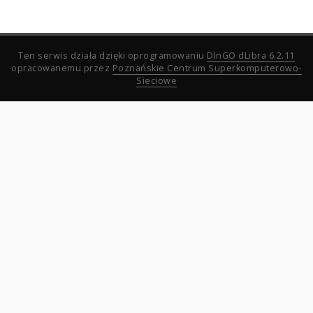
Ten serwis działa dzięki oprogramowaniu
DInGO dLibra 6.2.11
opracowanemu przez
Poznańskie Centrum Superkomputerowo-
Sieciowe