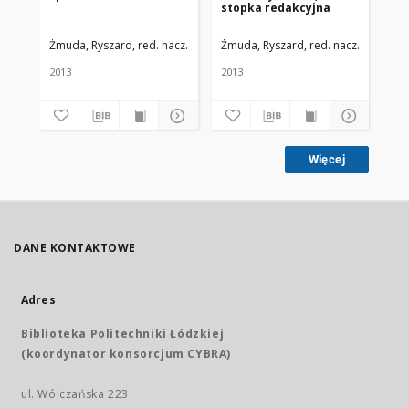
stopka redakcyjna
Me
Li
nr 
Żmuda, Ryszard, red. nacz.
Uniwersytet Medyczny w Łodzi
Żmuda, Ryszard, red. nacz.
Uniwers
Żmu
2013
2013
201
Więcej
DANE KONTAKTOWE
Adres
Biblioteka Politechniki Łódzkiej
(koordynator konsorcjum CYBRA)
ul. Wólczańska 223