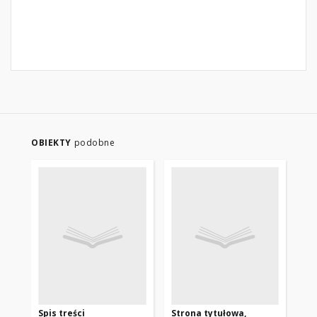
OBIEKTY
podobne
Spis treści
Strona tytułowa,
Fo