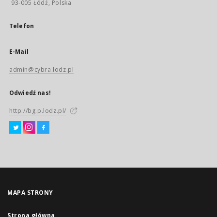
93-005 Łódź, Polska
Telefon
E-Mail
admin@cybra.lodz.pl
Odwiedź nas!
http://bg.p.lodz.pl/
MAPA STRONY
Strona główna