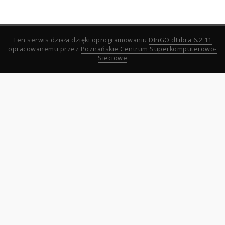
Ten serwis działa dzięki oprogramowaniu
DInGO dLibra 6.2.11
opracowanemu przez
Poznańskie Centrum Superkomputerowo-
Sieciowe