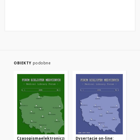
OBIEKTY
podobne
Czasopismaelektroniczne
Dysertacje on-line:
Za