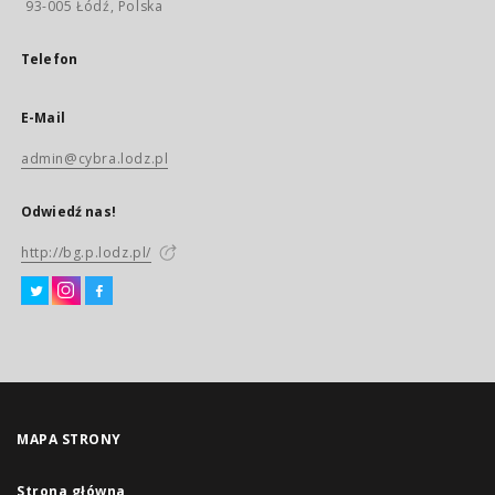
93-005 Łódź, Polska
Telefon
E-Mail
admin@cybra.lodz.pl
Odwiedź nas!
http://bg.p.lodz.pl/
MAPA STRONY
Strona główna