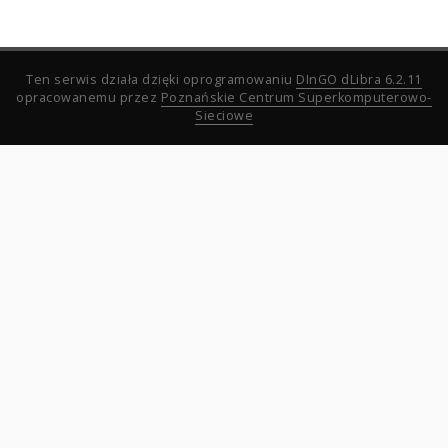
Ten serwis działa dzięki oprogramowaniu
DInGO dLibra 6.2.11
opracowanemu przez
Poznańskie Centrum Superkomputerowo-
Sieciowe