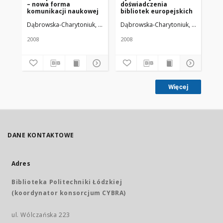
– nowa forma
doświadczenia
pr
komunikacji naukowej
bibliotek europejskich
dy
Un
Dąbrowska-Charytoniuk, Danuta
Dąbrowska-Charytoniuk, Danuta
Uniwersytet Medyczny w Łodzi
Dą
Un
Me
Bi
2008
2008
200
Więcej
DANE KONTAKTOWE
Adres
Biblioteka Politechniki Łódzkiej
(koordynator konsorcjum CYBRA)
ul. Wólczańska 223