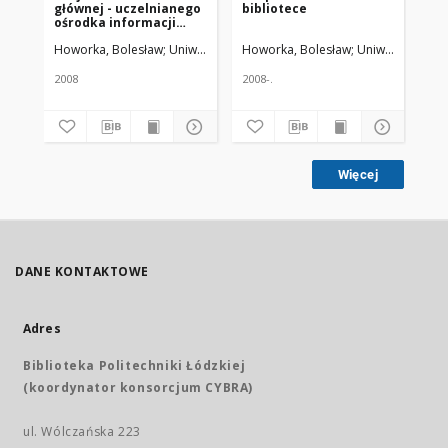
głównej - uczelnianego
bibliotece
do
ośrodka informacji
ch
naukowej w projekcie
Howorka, Bolesław
Uniwersytet Medyczny w Łodzi
Howorka, Bolesław
Uniwersytet Me
How
ustawy "Prawo o
szkolnictwie wyższym"
2008
2008-.
201
Więcej
DANE KONTAKTOWE
Adres
Biblioteka Politechniki Łódzkiej
(koordynator konsorcjum CYBRA)
ul. Wólczańska 223