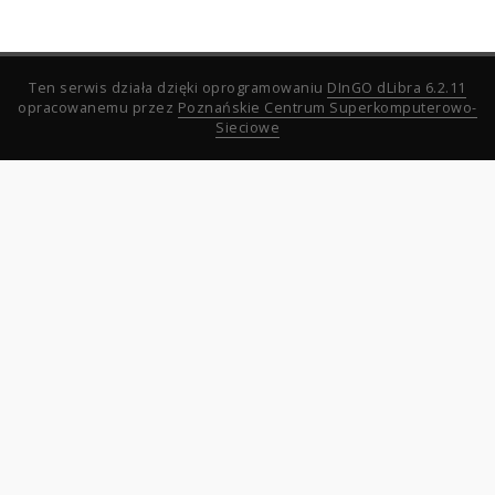
Ten serwis działa dzięki oprogramowaniu
DInGO dLibra 6.2.11
opracowanemu przez
Poznańskie Centrum Superkomputerowo-
Sieciowe