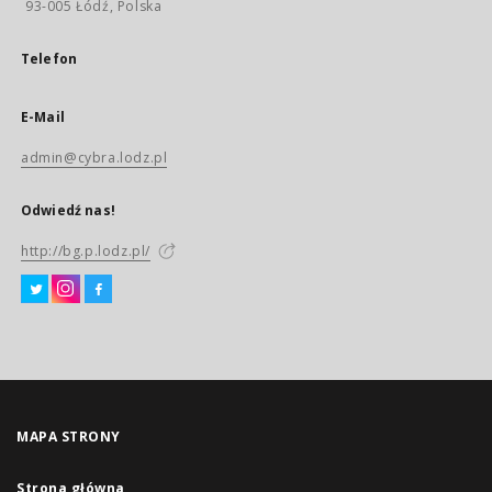
93-005 Łódź, Polska
Telefon
E-Mail
admin@cybra.lodz.pl
Odwiedź nas!
http://bg.p.lodz.pl/
MAPA STRONY
Strona główna