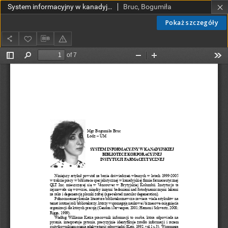
System informacyjny w kanadyjskiej bibliotece koroporacyjnej instytucji farmaceutycznej
Bruc, Bogumiła
Pokaż szczegóły