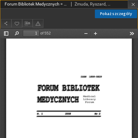
Forum Bibliotek Medycznych = Medical Library Forum 2008 R. 1 nr 2
Żmuda, Ryszard, red. nacz.
Pokaż szczegóły