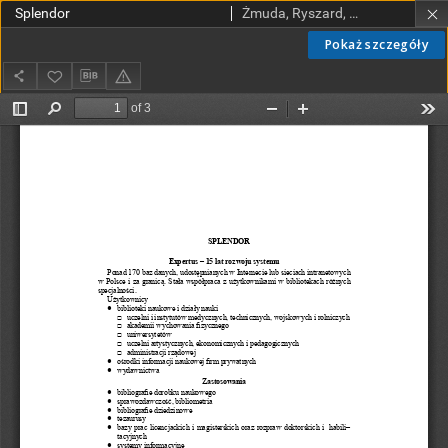
Splendor
Żmuda, Ryszard, red. nacz.
Pokaż szczegóły