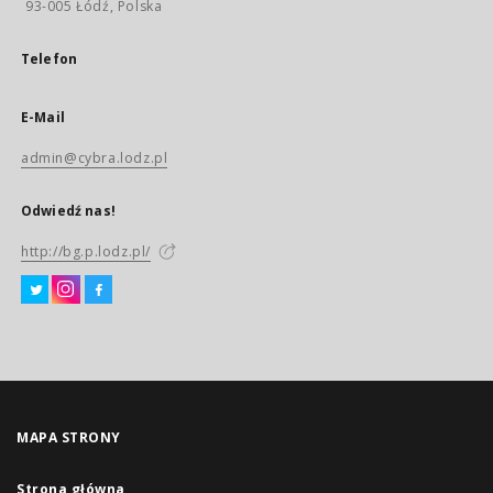
93-005 Łódź, Polska
Telefon
E-Mail
admin@cybra.lodz.pl
Odwiedź nas!
http://bg.p.lodz.pl/
MAPA STRONY
Strona główna