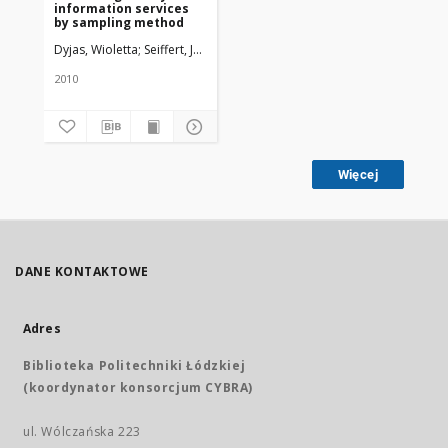
information services
by sampling method
Dyjas, Wioletta; Seiffert, Justyna
Uniwersytet Medyczny w Łodzi
2010
Więcej
DANE KONTAKTOWE
Adres
Biblioteka Politechniki Łódzkiej
(koordynator konsorcjum CYBRA)
ul. Wólczańska 223