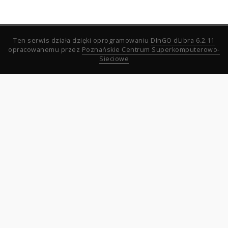
Ten serwis działa dzięki oprogramowaniu
DInGO dLibra 6.2.11
opracowanemu przez
Poznańskie Centrum Superkomputerowo-
Sieciowe