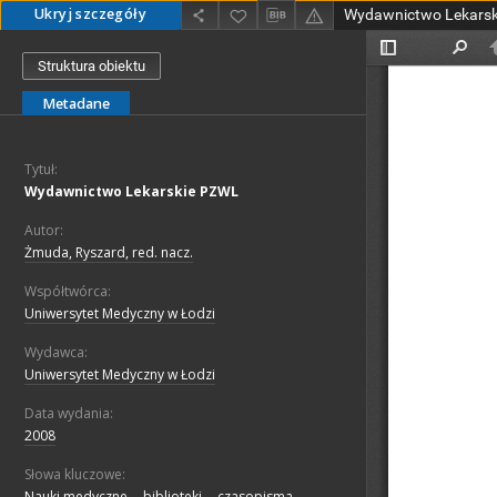
Ukryj szczegóły
Wydawnictwo Lekars
Struktura obiektu
Metadane
Tytuł:
Wydawnictwo Lekarskie PZWL
Autor:
Żmuda, Ryszard, red. nacz.
Współtwórca:
Uniwersytet Medyczny w Łodzi
Wydawca:
Uniwersytet Medyczny w Łodzi
Data wydania:
2008
Słowa kluczowe:
Nauki medyczne -- biblioteki -- czasopisma.