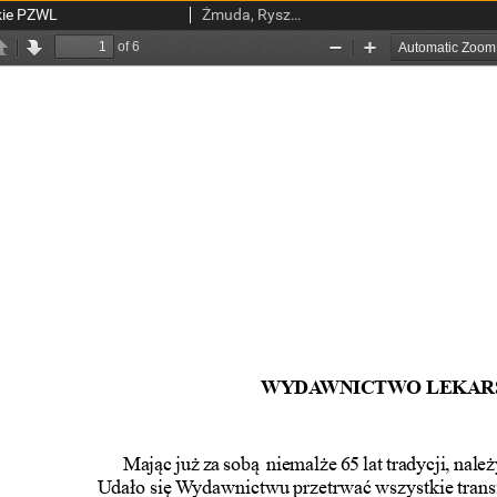
kie PZWL
Żmuda, Ryszard, red. nacz.