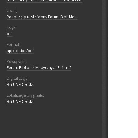
Uwagi:
Półrocz.; tytuł skrócony Forum Bibl. Med.
Język:
pol
Format:
application/pdf
Powiązania:
Forum Bibliotek Medycznych R. 1 nr 2
Digitalizacja:
BG UMED Łódź
Lokalizacja oryginału:
BG UMED Łódź