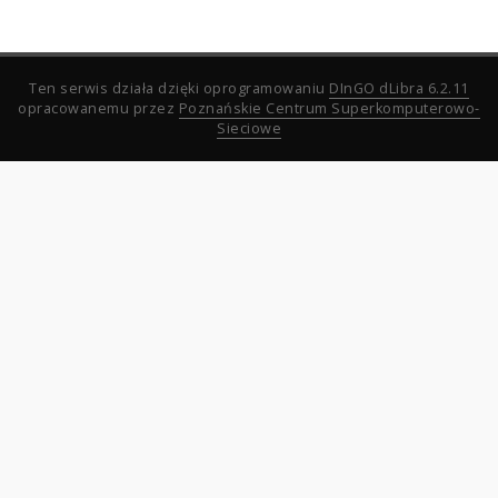
Ten serwis działa dzięki oprogramowaniu
DInGO dLibra 6.2.11
opracowanemu przez
Poznańskie Centrum Superkomputerowo-
Sieciowe