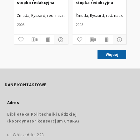
stopka redakcyjna
stopka redakcyjna
st
Żmuda, Ryszard, red. nacz.
Uniwersytet Medyczny w Łodzi
Żmuda, Ryszard, red. nacz.
Uniwers
Żmu
2008-.
2008-.
200
Więcej
DANE KONTAKTOWE
Adres
Biblioteka Politechniki Łódzkiej
(koordynator konsorcjum CYBRA)
ul. Wólczańska 223