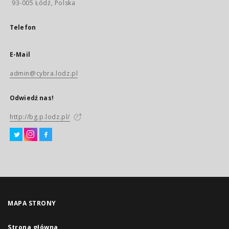
93-005 Łódź, Polska
Telefon
E-Mail
admin@cybra.lodz.pl
Odwiedź nas!
http://bg.p.lodz.pl/
MAPA STRONY
Strona główna