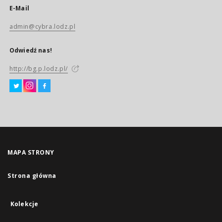
E-Mail
admin@cybra.lodz.pl
Odwiedź nas!
http://bg.p.lodz.pl/
MAPA STRONY
Strona główna
Kolekcje