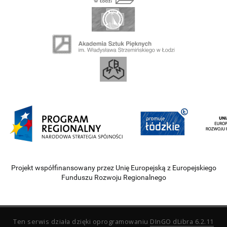
Projekt współfinansowany przez Unię Europejską z Europejskiego
Funduszu Rozwoju Regionalnego
Ten serwis działa dzięki oprogramowaniu
DInGO dLibra 6.2.11