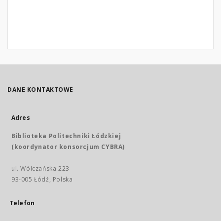
DANE KONTAKTOWE
Adres
Biblioteka Politechniki Łódzkiej
(koordynator konsorcjum CYBRA)
ul. Wólczańska 223
93-005 Łódź, Polska
Telefon