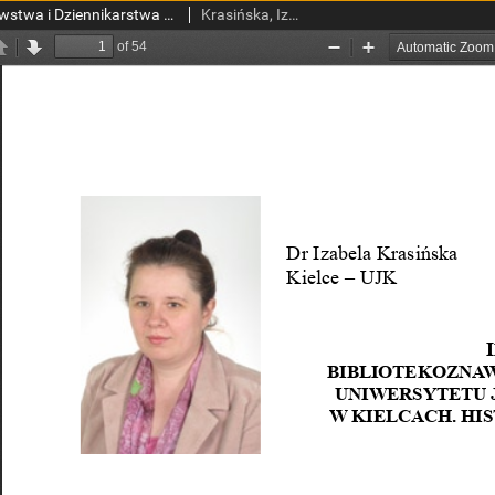
Instytut Bibliotekoznawstwa i Dziennikarstwa Uniwersytetu Jana Kochanowskiego w Kielcach
Krasińska, Izabela