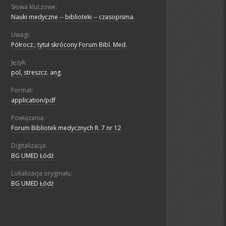
Słowa kluczowe:
Nauki medyczne -- biblioteki -- czasopisma.
Uwagi:
Półrocz.; tytuł skrócony Forum Bibl. Med.
Język:
pol, streszcz. ang.
Format:
application/pdf
Powiązania:
Forum Bibliotek medycznych R. 7 nr 12
Digitalizacja:
BG UMED Łódź
Lokalizacja oryginału:
BG UMED Łódź