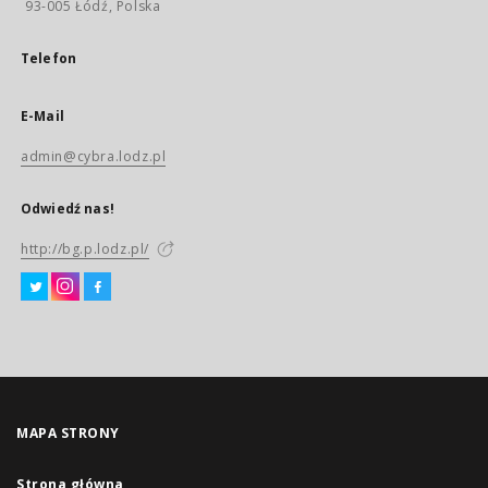
93-005 Łódź, Polska
Telefon
E-Mail
admin@cybra.lodz.pl
Odwiedź nas!
http://bg.p.lodz.pl/
MAPA STRONY
Strona główna