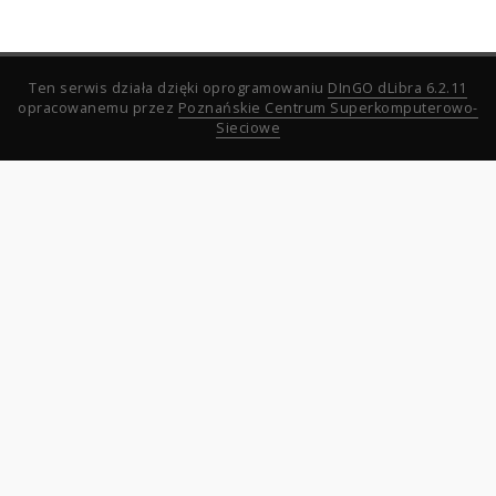
Ten serwis działa dzięki oprogramowaniu
DInGO dLibra 6.2.11
opracowanemu przez
Poznańskie Centrum Superkomputerowo-
Sieciowe