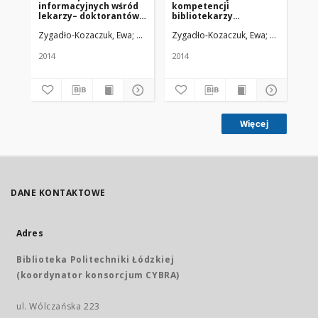
informacyjnych wśród
kompetencji
ko
lekarzy– doktorantów
bibliotekarzy
„B
Uniwersytetu
klinicznych
fa
Zygadło-Kozaczuk, Ewa
Uniwersytet Medyczny w Łodzi
Zygadło-Kozaczuk, Ewa
Uniwersytet
Zyg
Medycznego we
je
Wrocławiu: wyniki
sp
ankiet z lat 2012 – 2014
Wr
2014
2014
201
Więcej
DANE KONTAKTOWE
Adres
Biblioteka Politechniki Łódzkiej
(koordynator konsorcjum CYBRA)
ul. Wólczańska 223