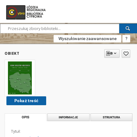
Wyszukiwanie zaawansowane
?
OBIEKT
Pokaż treść
OPIS
INFORMACJE
STRUKTURA
Tytuł: