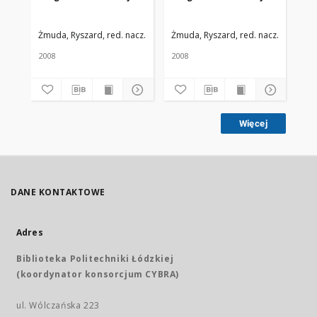
Żmuda, Ryszard, red. nacz.
Uniwersytet Medyczny w Łodzi
Żmuda, Ryszard, red. nacz.
Uniwers
Żmu
2008
2008
200
Więcej
DANE KONTAKTOWE
Adres
Biblioteka Politechniki Łódzkiej
(koordynator konsorcjum CYBRA)
ul. Wólczańska 223