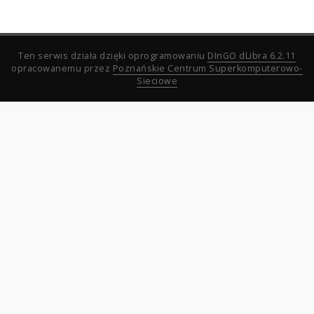
Ten serwis działa dzięki oprogramowaniu
DInGO dLibra 6.2.11
opracowanemu przez
Poznańskie Centrum Superkomputerowo-
Sieciowe