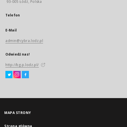
93-005 Łódź, Polska
Telefon
E-Mail
admin@cybra.lodz.pl
Odwiedź nas!
http://bg.p.lodz.pl/
MAPA STRONY
Strona główna