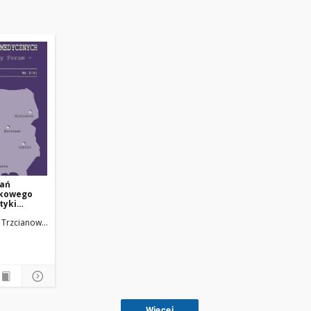
wań
ukowego
tyki
ródeł
; Trzcianowska-Grzywacz, Teresa
wersytet Medyczny w Łodzi
Uniwersytet Medyczny w Łodzi
Więcej