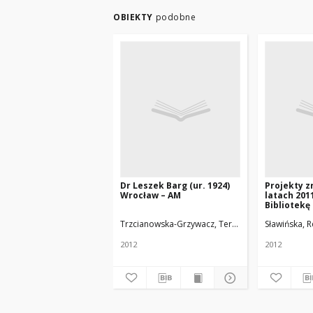
OBIEKTY
podobne
Dr Leszek Barg (ur. 1924)
Projekty z
Wrocław – AM
latach 201
Bibliotekę
Medyczneg
Trzcianowska-Grzywacz, Teresa
Uniwersytet Me
Sławińska, 
w ramach d
upowszech
2012
2012