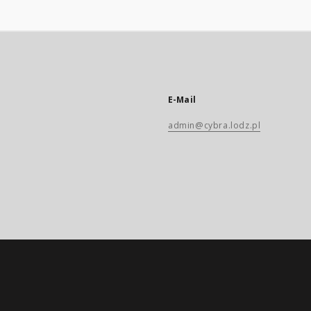
E-Mail
admin@cybra.lodz.pl