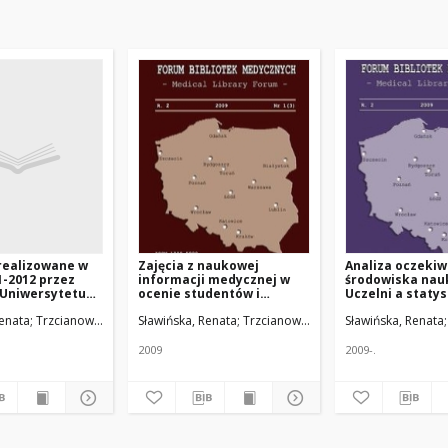
realizowane w
Zajęcia z naukowej
Analiza oczeki
1-2012 przez
informacji medycznej w
środowiska na
 Uniwersytetu
ocenie studentów i
Uczelni a statys
o we Wrocławiu
prowadzących – z
wykorzystania ź
dyczny w Łodzi
Renata; Trzcianowska-Grzywacz, Teresa
Sławińska, Renata; Trzcianowska-Grzywacz, Teresa
Uniwersytet Medyczny w Łodzi
Sławińska, Renata
Uni
ziałalności
doświadczeń Biblioteki
informacji
niającej naukę
Głównej Akademii
Medycznej we Wrocławiu
2009
2009-.