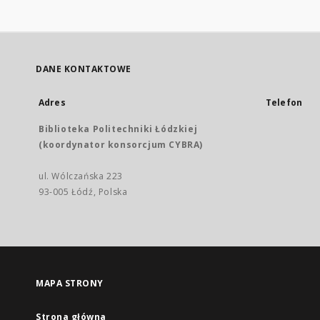
DANE KONTAKTOWE
Adres
Telefon
Biblioteka Politechniki Łódzkiej
(koordynator konsorcjum CYBRA)
ul. Wólczańska 223
93-005 Łódź, Polska
MAPA STRONY
Strona główna