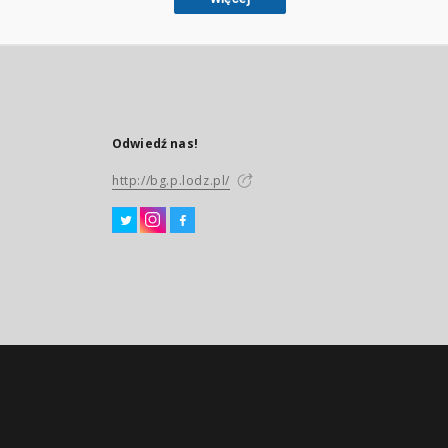
Odwiedź nas!
http://bg.p.lodz.pl/