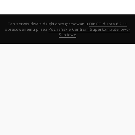
Ten serwis działa dzięki oprogramowaniu
DInGO dLibra 6.2.11
opracowanemu przez
Poznańskie Centrum Superkomputerowo-
Sieciowe