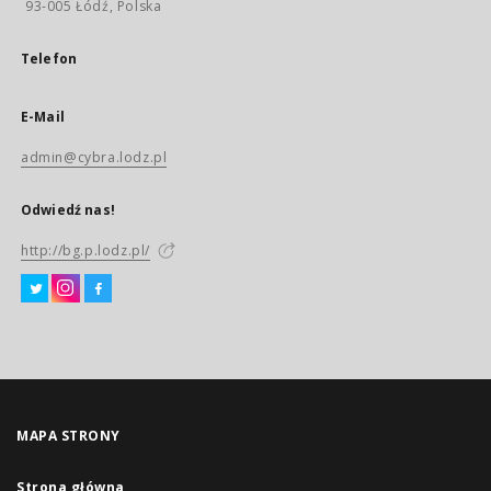
93-005 Łódź, Polska
Telefon
E-Mail
admin@cybra.lodz.pl
Odwiedź nas!
http://bg.p.lodz.pl/
MAPA STRONY
Strona główna