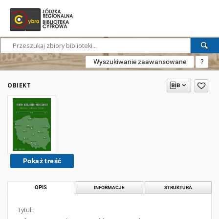
Wyszukiwanie zaawansowane
?
OBIEKT
Pokaż treść
OPIS
INFORMACJE
STRUKTURA
Tytuł: