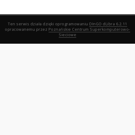
Ten serwis działa dzięki oprogramowaniu
DInGO dLibra 6.2.11
opracowanemu przez
Poznańskie Centrum Superkomputerowo-
Sieciowe