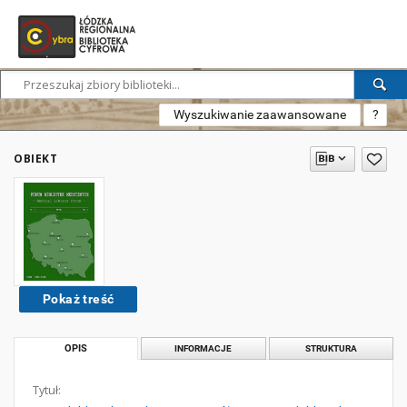
Wyszukiwanie zaawansowane
?
OBIEKT
Pokaż treść
OPIS
INFORMACJE
STRUKTURA
Tytuł: