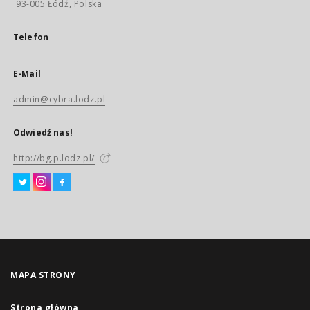
93-005 Łódź, Polska
Telefon
E-Mail
admin@cybra.lodz.pl
Odwiedź nas!
http://bg.p.lodz.pl/
MAPA STRONY
Strona główna