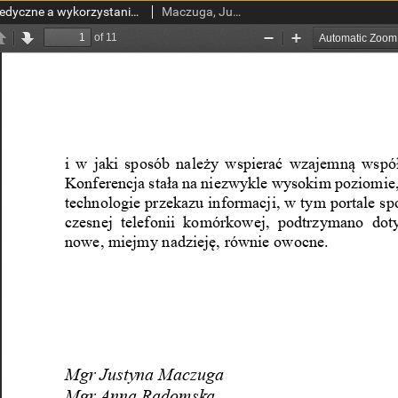
Polskie czasopisma medyczne a wykorzystanie technologii informacyjnych
Maczuga, Justyna; Radomska, Anna; Przyłuska, Jolanta