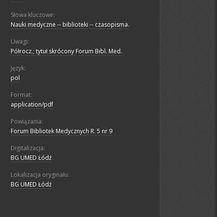
Słowa kluczowe:
Nauki medyczne -- biblioteki -- czasopisma.
Uwagi:
Półrocz.; tytuł skrócony Forum Bibl. Med.
Język:
pol
Format:
application/pdf
Powiązania:
Forum Bibliotek Medycznych R. 5 nr 9
Digitalizacja:
BG UMED Łódź
Lokalizacja oryginału:
BG UMED Łódź