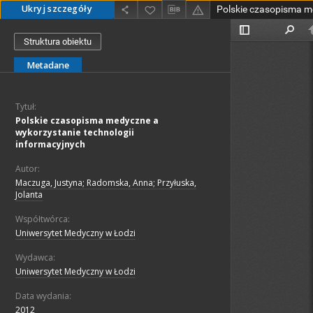
Ukryj szczegóły
Struktura obiektu
Metadane
Tytuł:
Polskie czasopisma medyczne a
wykorzystanie technologii
informacyjnych
Autor:
Maczuga, Justyna; Radomska, Anna; Przyłuska,
Jolanta
Współtwórca:
Uniwersytet Medyczny w Łodzi
Wydawca:
Uniwersytet Medyczny w Łodzi
Data wydania:
2012