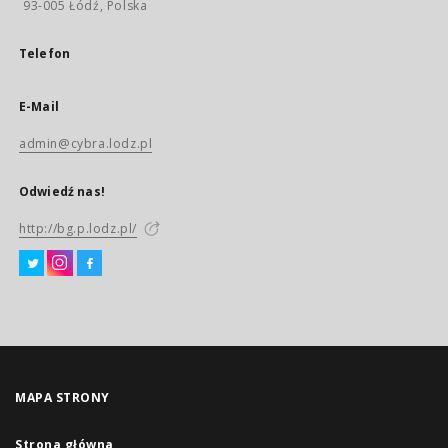
93-005 Łódź, Polska
Telefon
E-Mail
admin@cybra.lodz.pl
Odwiedź nas!
http://bg.p.lodz.pl/
MAPA STRONY
Strona główna