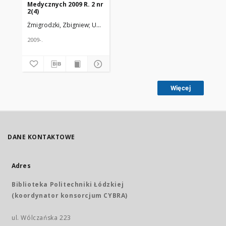
Medycznych 2009 R. 2 nr
2(4)
Żmigrodzki, Zbigniew
Uniwersytet Medyczny w Łodzi
2009-.
Więcej
DANE KONTAKTOWE
Adres
Biblioteka Politechniki Łódzkiej
(koordynator konsorcjum CYBRA)
ul. Wólczańska 223