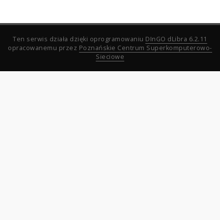
Ten serwis działa dzięki oprogramowaniu
DInGO dLibra 6.2.11
opracowanemu przez
Poznańskie Centrum Superkomputerowo-
Sieciowe