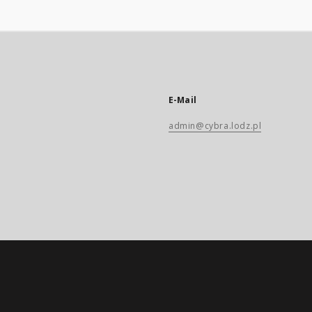
E-Mail
admin@cybra.lodz.pl