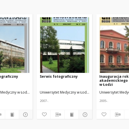
ograficzny
Serwis fotograficzny
Inauguracja ro
akademickiego 
w Łodzi
Red. nacz.
 Medyczny w Łodzi
Żmuda, Ryszard. Red. nacz.
Uniwersytet Medyczny w Łodzi
Żmuda, Ryszard. Red. n
Uniwersytet Medy
2007-.
2005-.