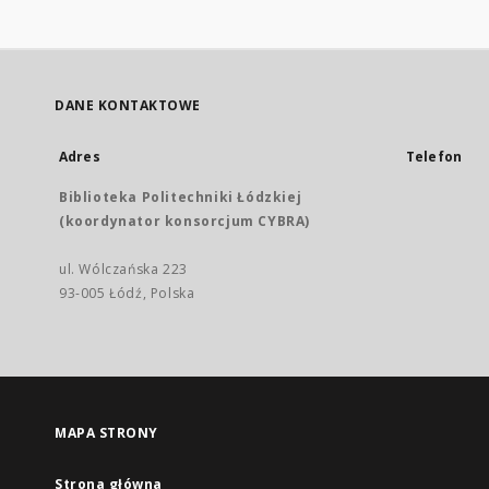
DANE KONTAKTOWE
Adres
Telefon
Biblioteka Politechniki Łódzkiej
(koordynator konsorcjum CYBRA)
ul. Wólczańska 223
93-005 Łódź, Polska
MAPA STRONY
Strona główna