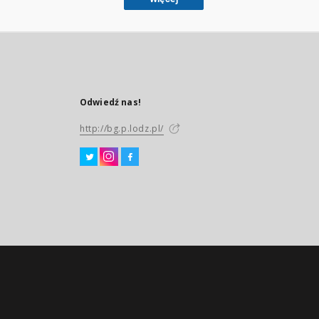
Odwiedź nas!
http://bg.p.lodz.pl/