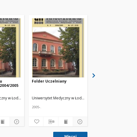
ku
Folder Uczelniany
Inauguracja roku
2004/2005
akademickiego 2004/
w Piotrkowie
Trybunalskim
acz.
czny w Łodzi
Żmuda, Ryszard. Red. nacz.
Uniwersytet Medyczny w Łodzi
Żmuda, Ryszard. Red. nacz.
Uniwersytet Medyczny w
2005-.
2005-.
Więcej