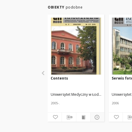
OBIEKTY
podobne
Contents
Serwis fot
Uniwersytet Medyczny w Łodzi
Żmuda, Ryszard. 
Uniwersytet
2005-.
2006