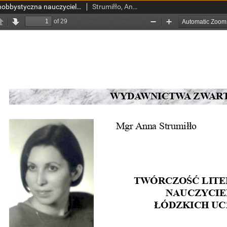
Twórczość literacka i hobbystyczna nauczycieli akademickich łódzkich uczelni medycznych
Strumiłło, Anna