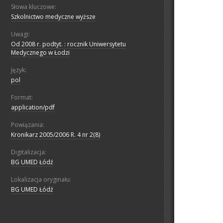
Słowa kluczowe:
Szkolnictwo medyczne wyższe
Uwagi:
Od 2008 r. podtyt. : rocznik Uniwersytetu
Medycznego w Łodzi
Język:
pol
Format:
application/pdf
Powiązania:
Kronikarz 2005/2006 R. 4 nr 2(8)
Digitalizacja:
BG UMED Łódź
Lokalizacja oryginału:
BG UMED Łódź