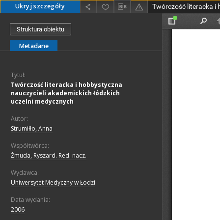
Ukryj szczegóły
Struktura obiektu
Metadane
Tytuł:
Twórczość literacka i hobbystyczna
nauczycieli akademickich łódzkich
uczelni medycznych
Autor:
Strumiłło, Anna
Współtwórca:
Żmuda, Ryszard. Red. nacz.
Wydawca:
Uniwersytet Medyczny w Łodzi
Data wydania:
2006