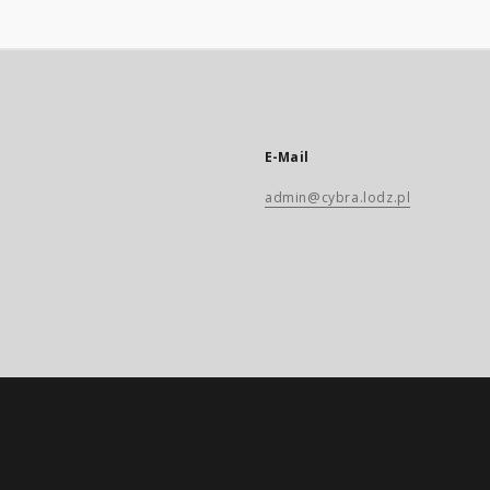
E-Mail
admin@cybra.lodz.pl