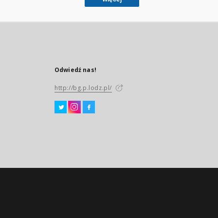
Odwiedź nas!
http://bg.p.lodz.pl/