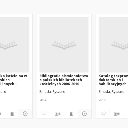
yka kościelna w
Bibliografia piśmiennictwa
Katalog rozpra
lskich
o polskich bibliotekach
doktorskich i
i innych
kościelnych 2006-2010
habilitacyjnych
(1945-2013)
licencjackich i
zard
Żmuda, Ryszard
Żmuda, Ryszard
magisterskich 
bibliotekach ko
Polsce za lata 1
2014
2016