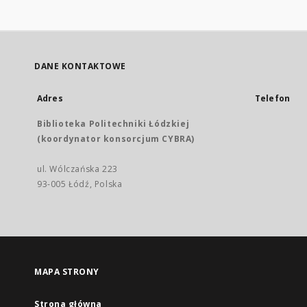
DANE KONTAKTOWE
Adres
Telefon
Biblioteka Politechniki Łódzkiej
(koordynator konsorcjum CYBRA)
ul. Wólczańska 223
93-005 Łódź, Polska
MAPA STRONY
Strona główna