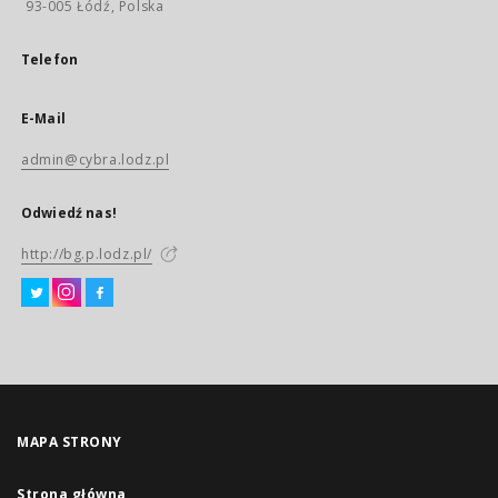
93-005 Łódź, Polska
Telefon
E-Mail
admin@cybra.lodz.pl
Odwiedź nas!
http://bg.p.lodz.pl/
MAPA STRONY
Strona główna