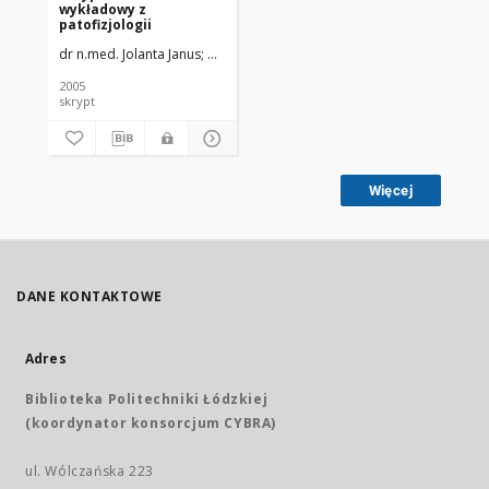
wykładowy z
patofizjologii
dr n.med. Jolanta Janus; dr n.med. Bożena Stempniak
2005
skrypt
Więcej
DANE KONTAKTOWE
Adres
Biblioteka Politechniki Łódzkiej
(koordynator konsorcjum CYBRA)
ul. Wólczańska 223