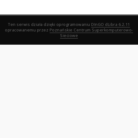
Ten serwis działa dzięki oprogramowaniu
DInGO dLibra 6.2.11
opracowanemu przez
Poznańskie Centrum Superkomputerowo-
Sieciowe